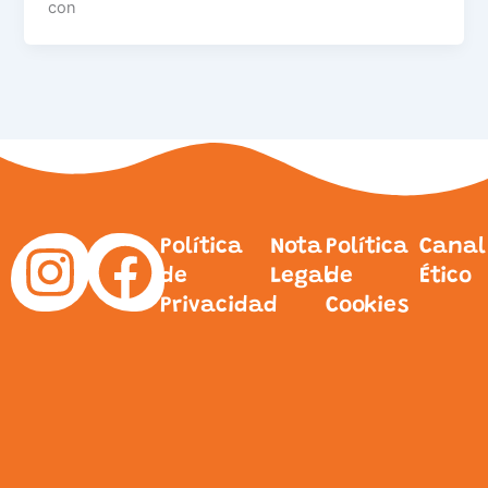
con
Política
Nota
Política
Canal
de
Legal
de
Ético
Privacidad
Cookies