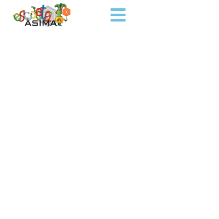
Ir
al
contenido