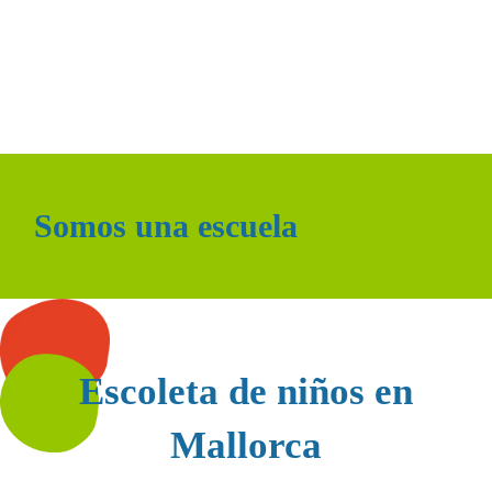
Somos una escuela
Escoleta de niños en
Mallorca