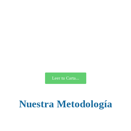
Leer tu Carta...
Nuestra
Metodología