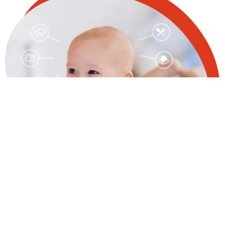
Comunicación directa
En
Escoleta Asima
buscamos que la comunicación escoleta-padres
sea más cercana y personalizada para vosotros.
Por ello adoptamos la
agenda digital
con la que estarás informado